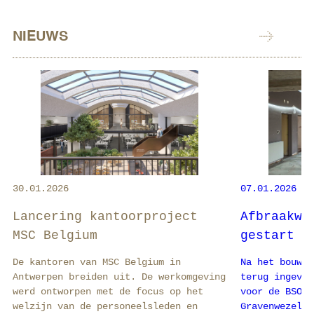
NIEUWS
30.01.2026
07.01.2026
Z
Lancering kantoorproject
Afbraakwe
MSC Belgium
gestart
De kantoren van MSC Belgium in
Na het bouwwv
Antwerpen breiden uit. De werkomgeving
terug ingevlo
werd ontworpen met de focus op het
voor de BSO-s
welzijn van de personeelsleden en
Gravenwezel i