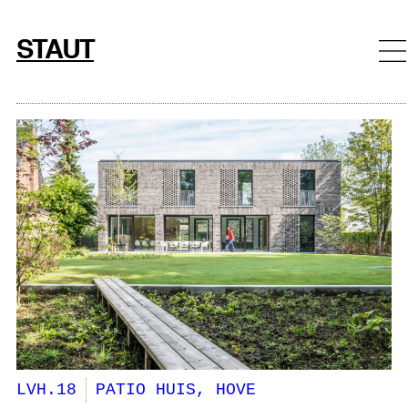
Ga
naar
STAUT
de
inhoud
LVH.18
PATIO HUIS, HOVE