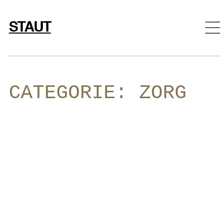
Ga
naar
STAUT
de
inhoud
CATEGORIE:
ZORG