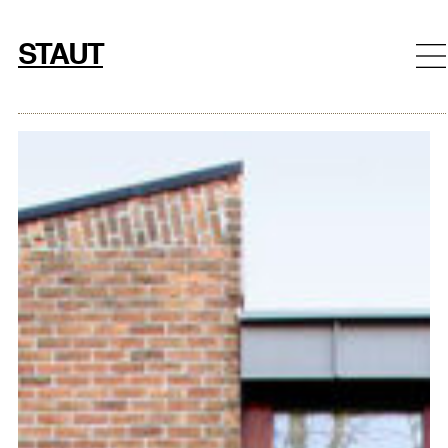
Ga
naar
STAUT
de
inhoud