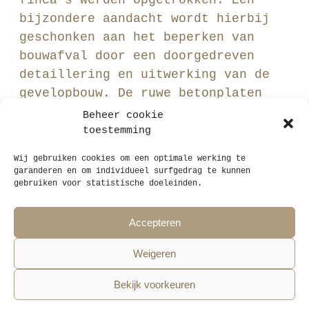
finca’s werden opgetrokken. Een
bijzondere aandacht wordt hierbij
geschonken aan het beperken van
bouwafval door een doorgedreven
detaillering en uitwerking van de
gevelopbouw. De ruwe betonplaten
blijven in het zicht en zorgen voor
Beheer cookie
een sterk contrast met de houten
toestemming
afwerkingen die voor warmte en
Wij gebruiken cookies om een optimale werking te
huiselijkheid zorgen.
garanderen en om individueel surfgedrag te kunnen
gebruiken voor statistische doeleinden.
STAUT architecten bv
Ankerrui 20, B-2000 Antwerpen, België
Accepteren
+32 (0)3 808 41 40
info@staut.net
Weigeren
Volg STAUT op instagram!
Bekijk voorkeuren
Cookiebeleid
EN
Privacy verklaring
Algemene voorwaarden