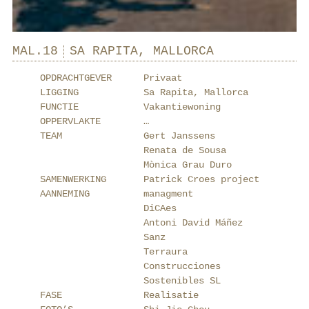
MAL.18
SA RAPITA, MALLORCA
OPDRACHTGEVER
Privaat
LIGGING
Sa Rapita, Mallorca
FUNCTIE
Vakantiewoning
OPPERVLAKTE
…
TEAM
Gert Janssens
Renata de Sousa
Mònica Grau Duro
SAMENWERKING
Patrick Croes project
AANNEMING
managment
DiCAes
Antoni David Máñez
Sanz
Terraura
Construcciones
Sostenibles SL
FASE
Realisatie