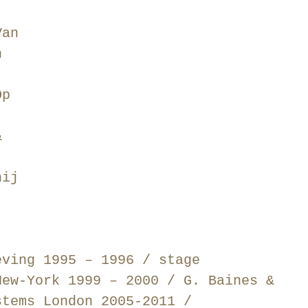
Van
h
Op
&
hij
eving 1995 – 1996 / stage
New-York 1999 – 2000 / G. Baines &
stems London 2005-2011 /