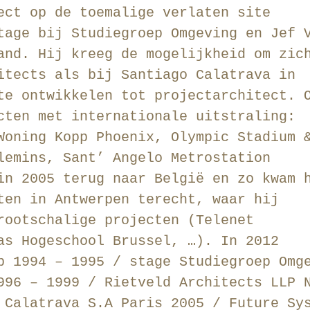
ect op de toemalige verlaten site
tage bij Studiegroep Omgeving en Jef 
and. Hij kreeg de mogelijkheid om zic
itects als bij Santiago Calatrava in
te ontwikkelen tot projectarchitect. 
cten met internationale uitstraling:
Woning Kopp Phoenix, Olympic Stadium 
lemins, Sant’ Angelo Metrostation
in 2005 terug naar België en zo kwam 
ten in Antwerpen terecht, waar hij
rootschalige projecten (Telenet
as Hogeschool Brussel, …). In 2012
p 1994 – 1995 / stage Studiegroep Omg
996 – 1999 / Rietveld Architects LLP 
 Calatrava S.A Paris 2005 / Future Sy