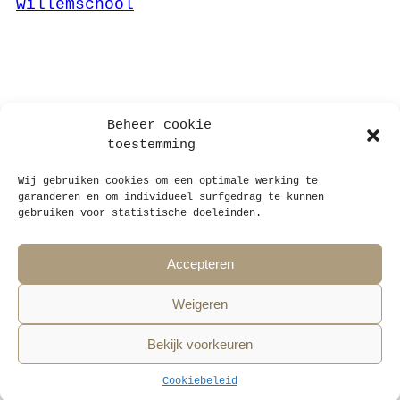
willemschool
Beheer cookie
toestemming
Wij gebruiken cookies om een optimale werking te
garanderen en om individueel surfgedrag te kunnen
gebruiken voor statistische doeleinden.
STAUT architecten bv
Ankerrui 20, B-2000 Antwerpen, België
Accepteren
+32 (0)3 808 41 40
info@staut.net
Weigeren
Volg STAUT op instagram!
Bekijk voorkeuren
Cookiebeleid
EN
Privacy verklaring
Algemene voorwaarden
Cookiebeleid