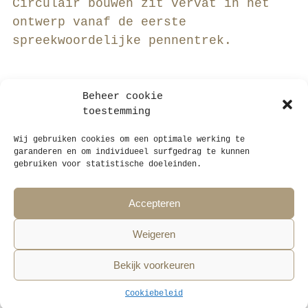
Circulair bouwen zit vervat in het
ontwerp vanaf de eerste
spreekwoordelijke pennentrek.
Beheer cookie
toestemming
Wij gebruiken cookies om een optimale werking te
garanderen en om individueel surfgedrag te kunnen
gebruiken voor statistische doeleinden.
STAUT architecten bv
Ankerrui 20, B-2000 Antwerpen, België
Accepteren
+32 (0)3 808 41 40
info@staut.net
Weigeren
Volg STAUT op instagram!
Bekijk voorkeuren
Cookiebeleid
EN
Privacy verklaring
Algemene voorwaarden
Cookiebeleid