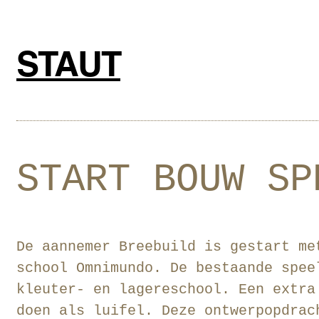
Ga
naar
de
STAUT
inhoud
START BOUW SP
De aannemer Breebuild is gestart me
school Omnimundo. De bestaande spee
kleuter- en lagereschool. Een extra
doen als luifel. Deze ontwerpopdrac