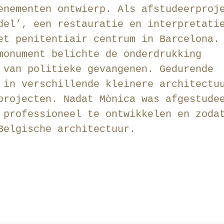
enementen ontwierp. Als afstudeerproj
del’, een restauratie en interpretati
et penitentiair centrum in Barcelona.
monument belichte de onderdrukking
 van politieke gevangenen. Gedurende
 in verschillende kleinere architectu
projecten. Nadat Mònica was afgestude
 professioneel te ontwikkelen en zoda
Belgische architectuur.